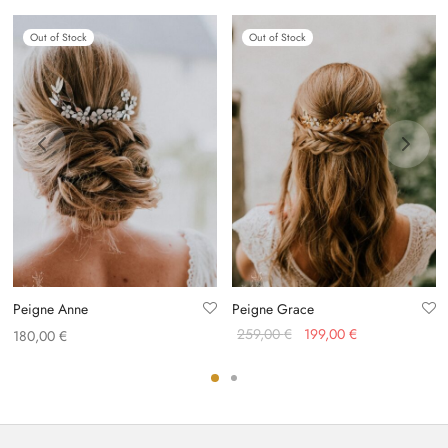
Out of Stock
Out of Stock
Peigne Anne
Peigne Grace
Le prix
Le prix
259,00
€
199,00
€
180,00
€
initial
actuel
était :
est :
259,00 €.
199,00 €.