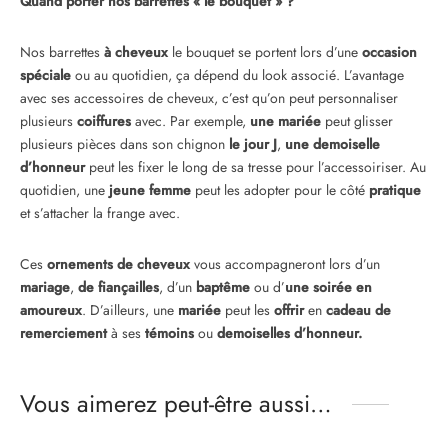
Quand porter nos barrettes « le bouquet » ?
Nos barrettes
à cheveux
le bouquet se portent lors d’une
occasion
spéciale
ou au quotidien, ça dépend du look associé. L’avantage
avec ses accessoires de cheveux, c’est qu’on peut personnaliser
plusieurs
coiffures
avec. Par exemple,
une mariée
peut glisser
plusieurs pièces dans son chignon
le jour J
,
une demoiselle
d’honneur
peut les fixer le long de sa tresse pour l’accessoiriser. Au
quotidien, une
jeune femme
peut les adopter pour le côté
pratique
et s’attacher la frange avec.
Ces
ornements de cheveux
vous accompagneront lors d’un
mariage
,
de fiançailles
, d’un
baptême
ou d’
une soirée en
amoureux
. D’ailleurs, une
mariée
peut les
offrir
en
cadeau de
remerciement
à ses
témoins
ou
demoiselles d’honneur.
Vous aimerez peut-être aussi…