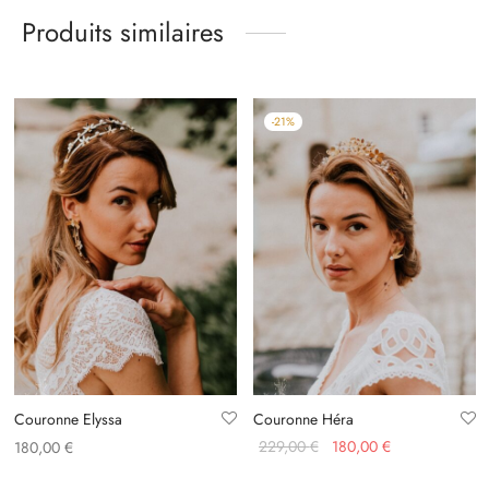
Produits similaires
-
21
%
Couronne Elyssa
Couronne Héra
Le prix
Le prix
229,00
€
180,00
€
180,00
€
initial
actuel