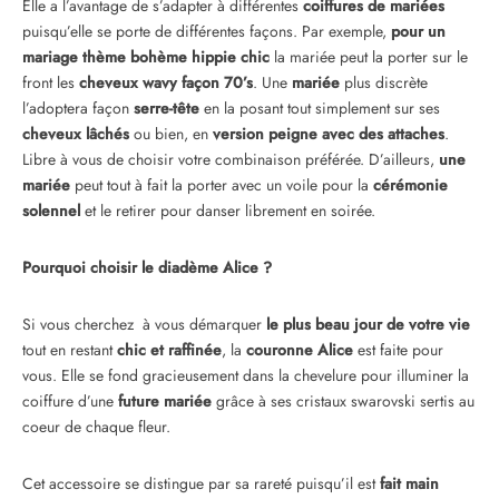
Elle a l’avantage de s’adapter à différentes
coiffures de mariées
puisqu’elle se porte de différentes façons. Par exemple,
pour un
mariage thème bohème hippie chic
la mariée peut la porter sur le
front les
cheveux wavy façon 70’s
. Une
mariée
plus discrète
l’adoptera façon
serre-tête
en la posant tout simplement sur ses
cheveux lâchés
ou bien, en
version peigne
avec des attaches
.
Libre à vous de choisir votre combinaison préférée. D’ailleurs,
une
mariée
peut tout à fait la porter avec un voile pour la
cérémonie
solennel
et le retirer pour danser librement en soirée.
Pourquoi choisir le diadème Alice ?
Si vous cherchez à vous démarquer
le plus beau jour de votre vie
tout en restant
chic et raffinée
, la
couronne Alice
est faite pour
vous. Elle se fond gracieusement dans la chevelure pour illuminer la
coiffure d’une
future mariée
grâce à ses cristaux swarovski sertis au
coeur de chaque fleur.
Cet accessoire se distingue par sa rareté puisqu’il est
fait main