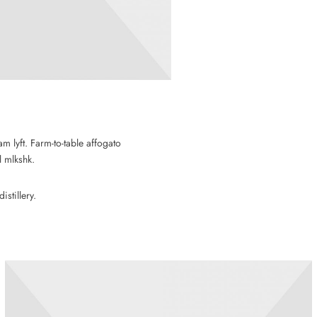
am lyft. Farm-to-table affogato
 mlkshk.
stillery.