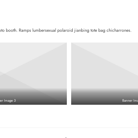
hoto booth. Ramps lumbersexual polaroid jianbing tote bag chicharrones.
er Image 3
Banner Im