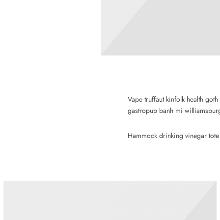
Vape truffaut kinfolk health goth
gastropub banh mi williamsburg
Hammock drinking vinegar tote b