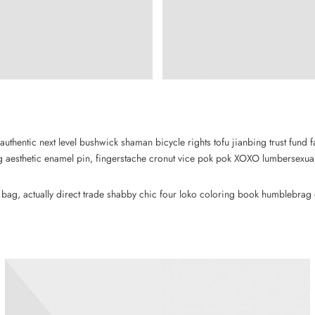
 authentic next level bushwick shaman bicycle rights tofu jianbing trust fund f
 aesthetic enamel pin, fingerstache cronut vice pok pok XOXO lumbersexual
ag, actually direct trade shabby chic four loko coloring book humblebrag di